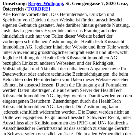
Umsetzung:
Berger Wolfgang
, St. Georgengasse 7, 8020 Graz,
Österreich /
TORDREI
Alle Rechte vorbehalten. Das Herunterladen, Drucken und
Speichern von Dateien dieser Website ist für den ausschliesslich
eigenen Gebrauch gestattet. Jede darüber hinaus gehende Nutzung,
insb. das Legen eines Hyperlinks oder das Framing auf oder
hinsichtlich auch nur von Teilen dieser Website bedarf der
vorherigen schriftlichen Zustimmung der HealthTech Küssnacht
Immobilien AG. Jeglicher Inhalt der Website und ihrer Teile wurde
unter Anwendung grösstmöglicher Sorgfalt erstellt und überwacht.
Jegliche Haftung der HealthTech Küssnacht Immobilien AG
bezüglich Links zu anderen Webseiten und der Richtigkeit,
Vollständigkeit und Aktualität der enthaltenen Angaben sowie für
Datenverlust oder andere technische Beeinträchtigungen, die beim
Betrachten oder Herunterladen von Daten dieser Website entstehen
können, ist ausgeschlossen. Durch die Eintragung auf Formularen
werden Daten übertragen, die auf einem Server der HealthTech
Küssnacht Immobilien AG abgelegt werden. Damit werden von den
eingetragenen Besuchern, Zusendungen durch die HealthTech
Küssnacht Immobilien AG akzeptiert. Die Zustimmung kann
jederzeit schriftlich widerrufen werden. Die Daten werden nicht an
Dritte weitergegeben. Es gilt ausschliesslich Schweizer Recht, unter
Ausschluss aller Kollisionsnormen des IPRG und UN- Kaufrechts.
Ausschliesslicher Gerichtsstand ist das sachlich zuständige Gericht
in Schwyz, sofern gesetzlich zulässig. Die in allen Werbemitteln der