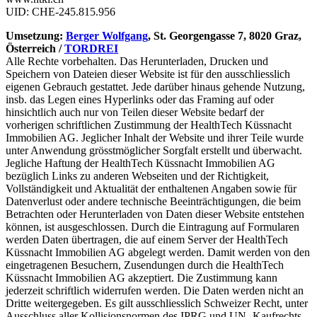
UID: CHE-245.815.956
Umsetzung:
Berger Wolfgang
, St. Georgengasse 7, 8020 Graz,
Österreich /
TORDREI
Alle Rechte vorbehalten. Das Herunterladen, Drucken und
Speichern von Dateien dieser Website ist für den ausschliesslich
eigenen Gebrauch gestattet. Jede darüber hinaus gehende Nutzung,
insb. das Legen eines Hyperlinks oder das Framing auf oder
hinsichtlich auch nur von Teilen dieser Website bedarf der
vorherigen schriftlichen Zustimmung der HealthTech Küssnacht
Immobilien AG. Jeglicher Inhalt der Website und ihrer Teile wurde
unter Anwendung grösstmöglicher Sorgfalt erstellt und überwacht.
Jegliche Haftung der HealthTech Küssnacht Immobilien AG
bezüglich Links zu anderen Webseiten und der Richtigkeit,
Vollständigkeit und Aktualität der enthaltenen Angaben sowie für
Datenverlust oder andere technische Beeinträchtigungen, die beim
Betrachten oder Herunterladen von Daten dieser Website entstehen
können, ist ausgeschlossen. Durch die Eintragung auf Formularen
werden Daten übertragen, die auf einem Server der HealthTech
Küssnacht Immobilien AG abgelegt werden. Damit werden von den
eingetragenen Besuchern, Zusendungen durch die HealthTech
Küssnacht Immobilien AG akzeptiert. Die Zustimmung kann
jederzeit schriftlich widerrufen werden. Die Daten werden nicht an
Dritte weitergegeben. Es gilt ausschliesslich Schweizer Recht, unter
Ausschluss aller Kollisionsnormen des IPRG und UN- Kaufrechts.