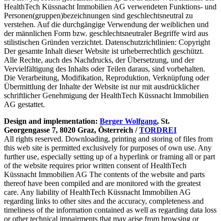
HealthTech Küssnacht Immobilien AG verwendeten Funktions- und
Personen(gruppen)bezeichnungen sind geschlechtsneutral zu
verstehen. Auf die durchgängige Verwendung der weiblichen und
der männlichen Form bzw. geschlechtsneutraler Begriffe wird aus
stilistischen Gründen verzichtet. Datenschutzrichtlinien: Copyright
Der gesamte Inhalt dieser Website ist urheberrechtlich geschützt.
Alle Rechte, auch des Nachdrucks, der Übersetzung, und der
Vervielfältigung des Inhalts oder Teilen daraus, sind vorbehalten.
Die Verarbeitung, Modifikation, Reproduktion, Verknüpfung oder
Übermittlung der Inhalte der Website ist nur mit ausdrücklicher
schriftlicher Genehmigung der HealthTech Küssnacht Immobilien
AG gestattet.
Design and implementation:
Berger Wolfgang
, St.
Georgengasse 7, 8020 Graz, Österreich /
TORDREI
All rights reserved. Downloading, printing and storing of files from
this web site is permitted exclusively for purposes of own use. Any
further use, especially setting up of a hyperlink or framing all or part
of the website requires prior written consent of HealthTech
Küssnacht Immobilien AG The contents of the website and parts
thereof have been compiled and are monitored with the greatest
care. Any liability of HealthTech Küssnacht Immobilien AG
regarding links to other sites and the accuracy, completeness and
timeliness of the information contained as well as regarding data loss
or other technical impairments that may arise from browsing or