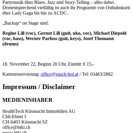
Partymusik über Blues, Jazz und Story-Telling – alles dabei.
Dementsprechend vielfältig ist auch ihr Programm von Ostbahnkurti
über Lady Gaga bis hin zu ACDC.
„Backup“ on Stage sind:
Regine Lill (voc), Gernot Lill (guit, uko, voc), Michael Diepold
(voc, bass), Werner Parfuss (guit, keys), Josef Thomann
(drums)
18. November 22, Beginn 20 Uhr, Eintritt: € 15,-
Kartenreservierung:
office@rauch-hof.at
/ Tel: 03463/2882
Impressum / Disclaimer
MEDIENINHABER
HealthTech Küssnacht Immobilien AG
Chli-Ebnet 1
CH-6403 Küssnacht SZ
office@htki.ch
www.htki.ch