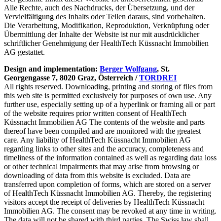
Alle Rechte, auch des Nachdrucks, der Übersetzung, und der
Vervielfältigung des Inhalts oder Teilen daraus, sind vorbehalten.
Die Verarbeitung, Modifikation, Reproduktion, Verknüpfung oder
Übermittlung der Inhalte der Website ist nur mit ausdrücklicher
schriftlicher Genehmigung der HealthTech Küssnacht Immobilien
AG gestattet.
Design and implementation:
Berger Wolfgang
, St.
Georgengasse 7, 8020 Graz, Österreich /
TORDREI
All rights reserved. Downloading, printing and storing of files from
this web site is permitted exclusively for purposes of own use. Any
further use, especially setting up of a hyperlink or framing all or part
of the website requires prior written consent of HealthTech
Küssnacht Immobilien AG The contents of the website and parts
thereof have been compiled and are monitored with the greatest
care. Any liability of HealthTech Küssnacht Immobilien AG
regarding links to other sites and the accuracy, completeness and
timeliness of the information contained as well as regarding data loss
or other technical impairments that may arise from browsing or
downloading of data from this website is excluded. Data are
transferred upon completion of forms, which are stored on a server
of HealthTech Küssnacht Immobilien AG. Thereby, the registering
visitors accept the receipt of deliveries by HealthTech Küssnacht
Immobilien AG. The consent may be revoked at any time in writing.
The data will not be shared with third parties. The Swiss law shall