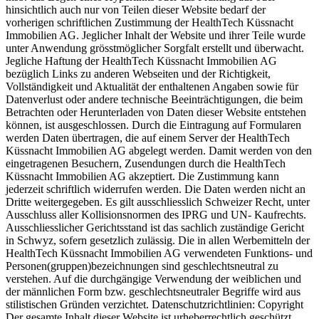
hinsichtlich auch nur von Teilen dieser Website bedarf der
vorherigen schriftlichen Zustimmung der HealthTech Küssnacht
Immobilien AG. Jeglicher Inhalt der Website und ihrer Teile wurde
unter Anwendung grösstmöglicher Sorgfalt erstellt und überwacht.
Jegliche Haftung der HealthTech Küssnacht Immobilien AG
bezüglich Links zu anderen Webseiten und der Richtigkeit,
Vollständigkeit und Aktualität der enthaltenen Angaben sowie für
Datenverlust oder andere technische Beeinträchtigungen, die beim
Betrachten oder Herunterladen von Daten dieser Website entstehen
können, ist ausgeschlossen. Durch die Eintragung auf Formularen
werden Daten übertragen, die auf einem Server der HealthTech
Küssnacht Immobilien AG abgelegt werden. Damit werden von den
eingetragenen Besuchern, Zusendungen durch die HealthTech
Küssnacht Immobilien AG akzeptiert. Die Zustimmung kann
jederzeit schriftlich widerrufen werden. Die Daten werden nicht an
Dritte weitergegeben. Es gilt ausschliesslich Schweizer Recht, unter
Ausschluss aller Kollisionsnormen des IPRG und UN- Kaufrechts.
Ausschliesslicher Gerichtsstand ist das sachlich zuständige Gericht
in Schwyz, sofern gesetzlich zulässig. Die in allen Werbemitteln der
HealthTech Küssnacht Immobilien AG verwendeten Funktions- und
Personen(gruppen)bezeichnungen sind geschlechtsneutral zu
verstehen. Auf die durchgängige Verwendung der weiblichen und
der männlichen Form bzw. geschlechtsneutraler Begriffe wird aus
stilistischen Gründen verzichtet. Datenschutzrichtlinien: Copyright
Der gesamte Inhalt dieser Website ist urheberrechtlich geschützt.