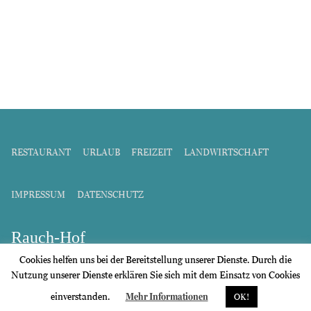
RESTAURANT
URLAUB
FREIZEIT
LANDWIRTSCHAFT
IMPRESSUM
DATENSCHUTZ
Rauch-Hof
Freizeitanlage & Gasthof
Cookies helfen uns bei der Bereitstellung unserer Dienste. Durch die
Nutzung unserer Dienste erklären Sie sich mit dem Einsatz von Cookies
einverstanden.
Mehr Informationen
OK!