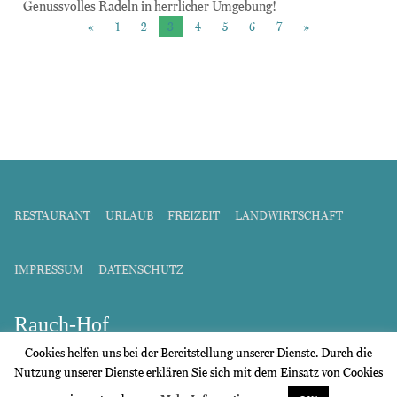
Genussvolles Radeln in herrlicher Umgebung!
«
1
2
3
4
5
6
7
»
RESTAURANT
URLAUB
FREIZEIT
LANDWIRTSCHAFT
IMPRESSUM
DATENSCHUTZ
Rauch-Hof
Freizeitanlage & Gasthof
Cookies helfen uns bei der Bereitstellung unserer Dienste. Durch die
Nutzung unserer Dienste erklären Sie sich mit dem Einsatz von Cookies